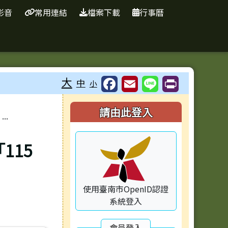
影音
常用連結
檔案下載
行事曆
大
中
小
右邊區域內容
請由此登入
.
115
使用臺南市OpenID認證
系統登入
會員登入