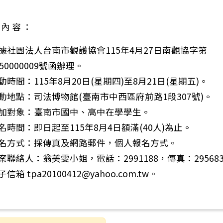
 內 容 ：
據社團法人台南市觀護協會115年4月27日南觀協字第
150000009號函辦理。
動時間：115年8月20日(星期四)至8月21日(星期五)。
動地點：司法博物館(臺南市中西區府前路1段307號)。
：轉知教育部辦理115年數位/網路性別暴力防治短影音
加對象：臺南市國中、高中在學學生。
名時間：即日起至115年8月4日額滿(40人)為止。
名方式：採傳真及網路郵件，個人報名方式。
案聯絡人：翁美雯小姐，電話：2991188，傳真：29568
子信箱 tpa20100412@yahoo.com.tw。