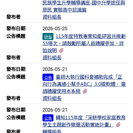
民族學生升學輔導講座-國中升學途徑與
原民 實驗高中認識篇
發布者
資料組長
發布日期
2026-05-25
公告標題
115年度特教專業知能研習共規劃
研習
55場次，請鼓勵所屬人員踴躍參加，詳
有1個附檔
如說明
發布者
資料組長
發布日期
2026-05-21
公告標題
臺師大執行國科會補助完成「正
公告
向行為溝通小幫手ABC」3.0版軟體， 邀
有1個附檔
請踴躍使用本系統
發布者
資料組長
發布日期
2026-05-21
公告標題
轉知115年度「深耕學校家庭教育
公告
有1
學生主題創作徵選活動實施計畫」
發布者
輔導組長