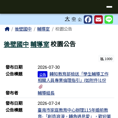
台南市後壁國中全球資訊網
導覽列
跳至主內容區
工具列
大
中
小
頁尾區域
主內容區域
Home
後壁國中
輔導室
校園公告
後壁國中
輔導室
校園公告
1000
新聞列表
發布日期
2026-07-30
公告標題
轉知教育部檢送「學生輔導工作
公告
相關人員專業倫理指引」(如附件)1份
有1個附檔
發布者
輔導組長
發布日期
2026-07-24
公告標題
臺南市家庭教育中心辦理115年婚前教
育-「創造浪漫，轉角遇見愛」，歡迎單