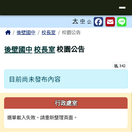
台南市後壁國中全球資訊網
導覽列
跳至主內容區
工具列
大
中
小
頁尾區域
主內容區域
Home
後壁國中
校長室
校園公告
後壁國中
校長室
校園公告
342
目前尚未發布內容
左邊區域內容
行政處室
選單載入失敗，請重新整理頁面。