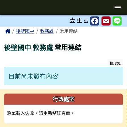
台南市後壁國中全球資訊網
導覽列
跳至主內容區
工具列
大
中
小
頁尾區域
主內容區域
Home
後壁國中
教務處
常用連結
後壁國中
教務處
常用連結
301
目前尚未發布內容
左邊區域內容
行政處室
選單載入失敗，請重新整理頁面。