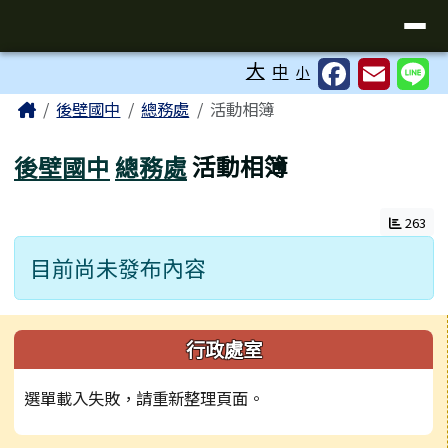
台南市後壁國中全球資訊網
導覽列
跳至主內容區
工具列
大
中
小
頁尾區域
主內容區域
Home
後壁國中
總務處
活動相簿
後壁國中
總務處
活動相簿
263
目前尚未發布內容
左邊區域內容
行政處室
選單載入失敗，請重新整理頁面。