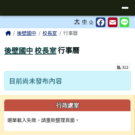
台南市後壁國中全球資訊網
導覽列
跳至主內容區
工具列
大
中
小
頁尾區域
主內容區域
Home
後壁國中
校長室
行事曆
後壁國中
校長室
行事曆
312
目前尚未發布內容
左邊區域內容
行政處室
選單載入失敗，請重新整理頁面。