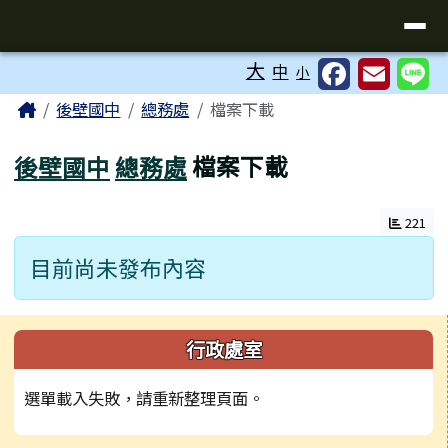
台南市後壁國中全球資訊網
導覽列
跳至主內容區
工具列
大
中
小
頁尾區域
主內容區域
Home
後壁國中
總務處
檔案下載
後壁國中
總務處
檔案下載
221
目前尚未發布內容
左邊區域內容
行政處室
選單載入失敗，請重新整理頁面。