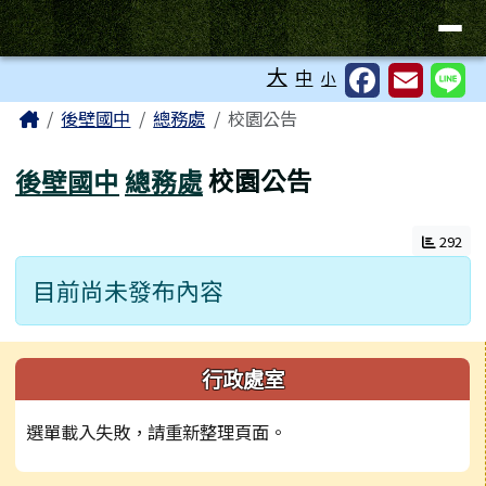
台南市後壁國中全球資訊網
導覽列
跳至主內容區
工具列
大
中
小
頁尾區域
主內容區域
Home
後壁國中
總務處
校園公告
後壁國中
總務處
校園公告
292
目前尚未發布內容
左邊區域內容
行政處室
選單載入失敗，請重新整理頁面。